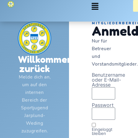
MITGLIEDERBEREI
Anmeld
Nur für
Betreuer
und
Willkommen
Vorstandsmitglieder.
zurück
Benutzername
Melde dich an,
oder E-Mail-
um auf den
Adresse
internen
Bereich der
Passwort
Sportjugend
Jarplund-
Weding
Eingeloggt
zuzugreifen.
bleiben