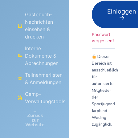
Einloggen
Gästebuch-
→
Nachrichten
einsehen &
Passwort
drucken
vergessen?
Interne
Dokumente &
Dieser
Abrechnungen
Bereich ist
ausschließlich
Teilnehmerlisten
für
& Anmeldungen
autorisierte
Mitglieder
Camp-
der
Verwaltungstools
Sportjugend
←
Jarplund-
Zurück
Weding
zur
Website
zugänglich.